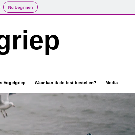
.
Nu beginnen
griep
s Vogelgriep
Waar kan ik de test bestellen?
Media