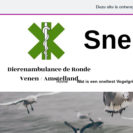
Deze site is ontw
Sne
Dierenambulance de Ronde
Venen / Amstelland
Home
Wat is een sneltest Vogelgr